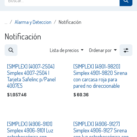
...
Alarma y Deteccion
Notificación
Notificación
Lista de precios
Ordenar por
Disponible
Consultar
[SIMPLEX] [4007-2504]
[SIMPLEX] [4901-9820]
Simplex 4007-2504 |
Simplex 4901-9820 Sirena
Tarjeta Safelinc p/Panel
con carcasa roja para
4007ES
pared no direccionable
$
1,057.46
$
60.36
Consultar
Consultar
[SIMPLEX] [4906-9101]
[SIMPLEX] [4906-9127]
Simplex 4906-9101 Luz
Simplex 4906-9127 Sirena
estroboscópica con
con luz estroboscópica con