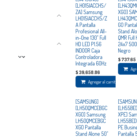
Consultar
Consultar
[LH015IACCHS/
[LH43QM
ZA] Samsung
XGO] SA
LH015IACCHS/Z
LH43QM
A Pantalla
GO Pantal
Profesional All-
Stand Al
in-One 130" Full
QMR Full
HD LED P1.56
24x7 500
INDOOR Caja
Negro
Controladora
$
737.65
Integrada 60Hz
Agr
$
39,658.86
Agregar al carrito
Consultar
Consultar
[SAMSUNG]
[SAMSUN
[LH50QMCEBGC
[LH55BE
XGO] Samsung
XPE] Sa
LH50QMCEBGC
LH55BED
XGO Pantalla
PE Busin
Stand Alone 50"
Pantalla 