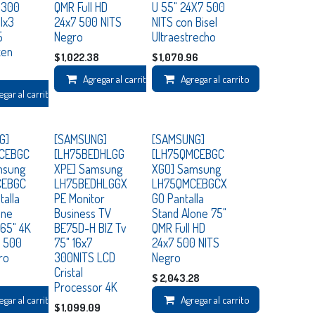
 300
QMR Full HD
U 55" 24X7 500
Ix3
24x7 500 NITS
NITS con Bisel
5
Negro
Ultraestrecho
zen
$
1,022.38
$
1,070.96
Agregar al carrito
Agregar al carrito
egar al carrito
Consultar
Consultar
G]
[SAMSUNG]
[SAMSUNG]
CEBGC
[LH75BEDHLGG
[LH75QMCEBGC
msung
XPE] Samsung
XGO] Samsung
CEBGC
LH75BEDHLGGX
LH75QMCEBGCX
talla
PE Monitor
GO Pantalla
one
Business TV
Stand Alone 75"
65" 4K
BE75D-H BIZ Tv
QMR Full HD
 500
75" 16x7
24x7 500 NITS
ro
300NITS LCD
Negro
Cristal
$
2,043.28
Processor 4K
egar al carrito
Agregar al carrito
$
1,099.09