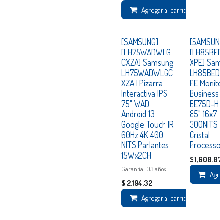
Agregar al carrito
Consultar
Consultar
[SAMSUNG]
[SAMSUN
[LH75WADWLG
[LH85BE
CXZA] Samsung
XPE] Sa
LH75WADWLGC
LH85BED
XZA | Pizarra
PE Monit
Interactiva IPS
Business
75" WAD
BE75D-H 
Android 13
85" 16x7
Google Touch IR
300NITS
60Hz 4K 400
Cristal
NITS Parlantes
Processo
15Wx2CH
$
1,608.0
Garantía: 03 años
Agr
$
2,194.32
Agregar al carrito