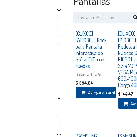
Pantallas
Consultar
[GLIXCO]
[GLIXCO]
[AT1036L] Rack
[P1030T]
para Pantalla
Pedestal
Interactiva de
Ruedas G
55" a 100" con
P1030T p
ruedas
37 a 70 
VESA Ma
Garantía: 01 año
600x40
$
394.84
Carga 40
Agregar al carrito
$
144.47
Agr
[SAMSUNG]
[SAMSUN