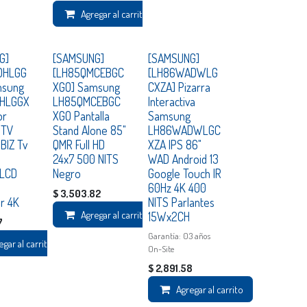
Agregar al carrito
Consultar
Consultar
G]
[SAMSUNG]
[SAMSUNG]
DHLGG
[LH85QMCEBGC
[LH86WADWLG
msung
XGO] Samsung
CXZA] Pizarra
HLGGX
LH85QMCEBGC
Interactiva
or
XGO Pantalla
Samsung
 TV
Stand Alone 85"
LH86WADWLGC
BIZ Tv
QMR Full HD
XZA IPS 86"
24x7 500 NITS
WAD Android 13
 LCD
Negro
Google Touch IR
60Hz 4K 400
$
3,503.82
r 4K
NITS Parlantes
Agregar al carrito
15Wx2CH
7
Garantía: 03 años
egar al carrito
On-Site
$
2,891.58
Agregar al carrito