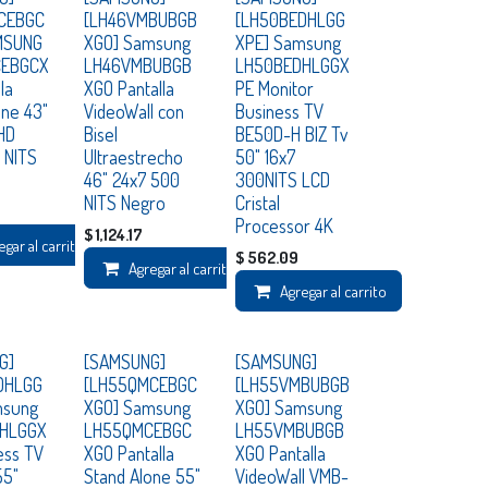
Consultar
Consultar
CEBGC
[LH46VMBUBGB
[LH50BEDHLGG
MSUNG
XGO] Samsung
XPE] Samsung
CEBGCX
LH46VMBUBGB
LH50BEDHLGGX
la
XGO Pantalla
PE Monitor
one 43"
VideoWall con
Business TV
 HD
Bisel
BE50D-H BIZ Tv
 NITS
Ultraestrecho
50" 16x7
46" 24x7 500
300NITS LCD
NITS Negro
Cristal
Processor 4K
$
1,124.17
egar al carrito
$
562.09
Agregar al carrito
Agregar al carrito
Consultar
Consultar
G]
[SAMSUNG]
[SAMSUNG]
DHLGG
[LH55QMCEBGC
[LH55VMBUBGB
msung
XGO] Samsung
XGO] Samsung
HLGGX
LH55QMCEBGC
LH55VMBUBGB
ess TV
XGO Pantalla
XGO Pantalla
55"
Stand Alone 55"
VideoWall VMB-