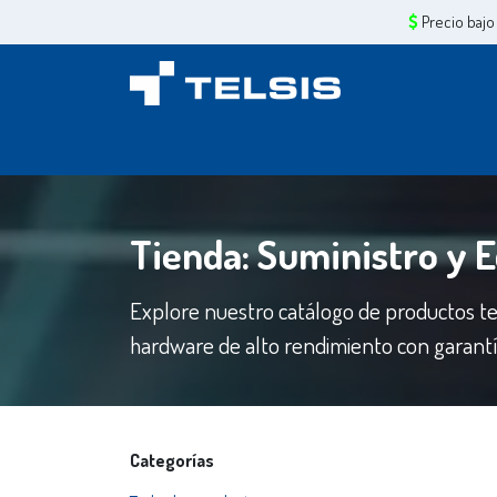
Ir al contenido
Precio bajo
Inicio
Sobre Nosotros
Servicios
Tiend
Tienda: Suministro y 
Explore nuestro catálogo de productos te
hardware de alto rendimiento con garantía
Categorías