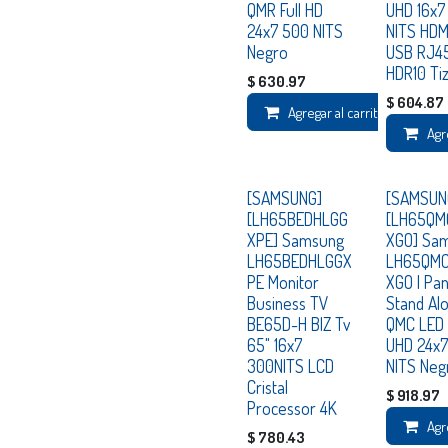
QMR Full HD
UHD 16x7
24x7 500 NITS
NITS HDM
Negro
USB RJ4
HDR10 Ti
$
630.97
$
604.87
Agregar al carrito
Agr
Consultar
Consultar
[SAMSUNG]
[SAMSUN
[LH65BEDHLGG
[LH65QM
XPE] Samsung
XGO] Sa
LH65BEDHLGGX
LH65QM
PE Monitor
XGO | Pan
Business TV
Stand Al
BE65D-H BIZ Tv
QMC LED 
65" 16x7
UHD 24x7
300NITS LCD
NITS Neg
Cristal
$
918.97
Processor 4K
Agr
$
780.43