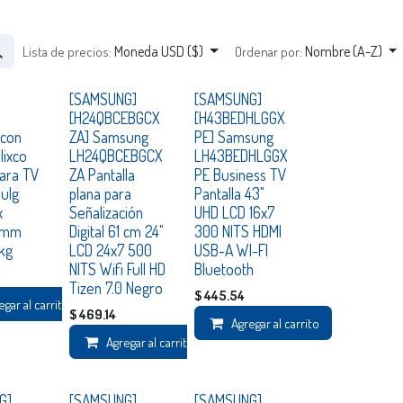
Moneda USD ($)
Nombre (A-Z)
Lista de precios:
Ordenar por:
Consultar
[SAMSUNG]
[SAMSUNG]
[H24QBCEBGCX
[H43BEDHLGGX
 con
ZA] Samsung
PE] Samsung
lixco
LH24QBCEBGCX
LH43BEDHLGGX
ara TV
ZA Pantalla
PE Business TV
Pulg
plana para
Pantalla 43"
x
Señalización
UHD LCD 16x7
0mm
Digital 61 cm 24"
300 NITS HDMI
kg
LCD 24x7 500
USB-A WI-FI
NITS Wifi Full HD
Bluetooth
Tizen 7.0 Negro
$
445.54
egar al carrito
$
469.14
Agregar al carrito
Agregar al carrito
G]
[SAMSUNG]
[SAMSUNG]