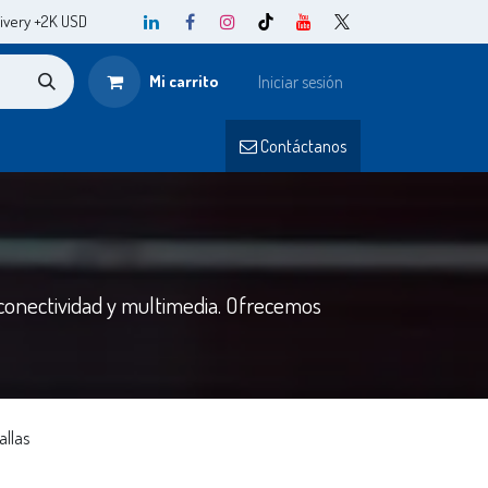
ivery +2K USD
Mi carrito
Iniciar sesión
o
Contá
ctanos​​
 conectividad y multimedia. Ofrecemos
allas