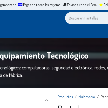
 garantizado
Paga con todas las tarjetas
Envíos a todo el Peru
Del
a
Leasing
ERP
Mesa de Ayuda
Cita
Casos de Éxit
Equipamiento Tecnológico
cnológicos: computadoras, seguridad electrónica, redes,
 de fábrica.
Productos
Multimedia
Pant