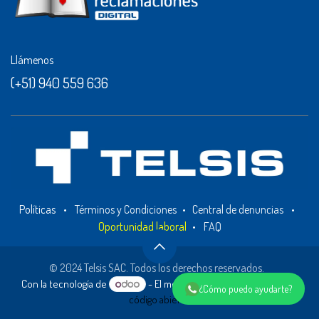
Llámenos
(+51) 940 559 636
Políticas
•
Términos y Condiciones
•
Central de denuncias
•
Oportunidad laboral
•
FAQ
© 2024 Telsis SAC. Todos los derechos reservados.
Con la tecnología de
- El mejor
Comercio electrónico de
¿Cómo puedo ayudarte?
código abierto