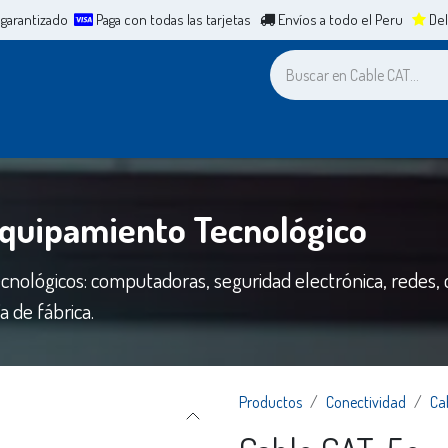
 garantizado
Paga con todas las tarjetas
Envíos a todo el Peru
Del
a
Leasing
ERP
Mesa de Ayuda
Cita
Casos de Éxit
Equipamiento Tecnológico
cnológicos: computadoras, seguridad electrónica, redes,
 de fábrica.
Productos
Conectividad
Ca