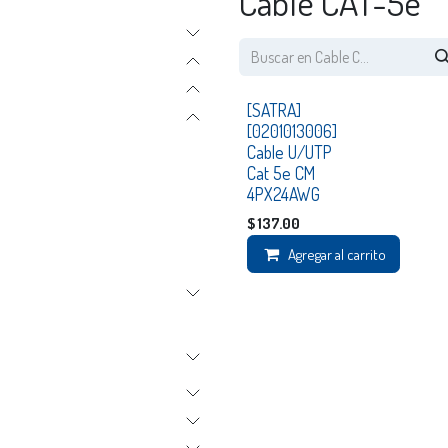
Cable CAT-5e
Disponible
[SATRA]
[0201013006]
Cable U/UTP
Cat 5e CM
4PX24AWG
$
137.00
Agregar al carrito