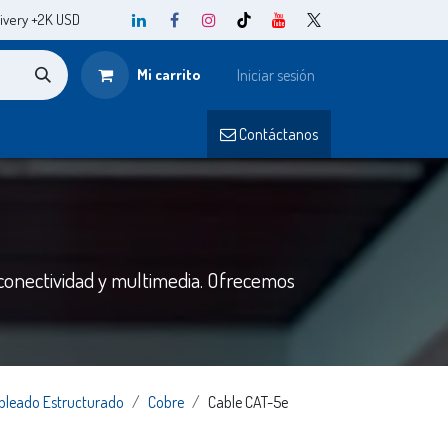
ivery +2K USD
Mi carrito
Iniciar sesión
o
Contá
ctanos​​
 conectividad y multimedia. Ofrecemos
bleado Estructurado
Cobre
Cable CAT-5e