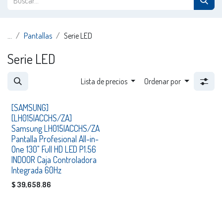
...
Pantallas
Serie LED
Serie LED
Lista de precios
Ordenar por
Consultar
[SAMSUNG]
[LH015IACCHS/ZA]
Samsung LH015IACCHS/ZA
Pantalla Profesional All-in-
One 130" Full HD LED P1.56
INDOOR Caja Controladora
Integrada 60Hz
$
39,658.86