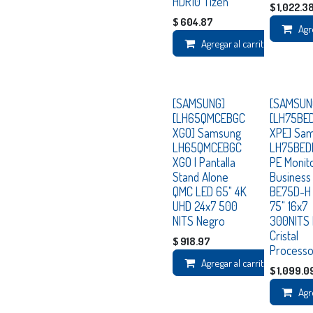
HDR10 Tizen
$
1,022.3
$
604.87
Agr
Agregar al carrito
Consultar
Consultar
[SAMSUNG]
[SAMSUN
[LH65QMCEBGC
[LH75BE
XGO] Samsung
XPE] Sa
LH65QMCEBGC
LH75BED
XGO | Pantalla
PE Monit
Stand Alone
Business
QMC LED 65" 4K
BE75D-H 
UHD 24x7 500
75" 16x7
NITS Negro
300NITS
Cristal
$
918.97
Processo
Agregar al carrito
$
1,099.0
Agr