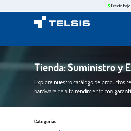
Ir al contenido
Precio bajo
Inicio
Sobre Nosotros
Servicios
Tiend
Tienda: Suministro y 
Explore nuestro catálogo de productos te
hardware de alto rendimiento con garantía
Categorías