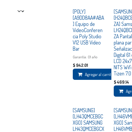
[POLY]
[SAMSUN
[A9DD8AA#ABA
[H24QBC
] Equipo de
ZA] Sam
VideoConferen
LH24QBC
cia Poly Studio
ZA Pantal
V12 USB Video
plana pa
Bar
Señalizac
Digital 61
Garantía: 01 año
LCD 24x7
$
942.01
NITS Wifi
Tizen 7.
Agregar al carrito
$
469.14
Agr
Consultar
Consultar
[SAMSUNG]
[SAMSUN
[LH43QMCEBGC
[LH46VM
XGO] SAMSUNG
XGO] Sa
LH43QMCEBGCX
LH46VM