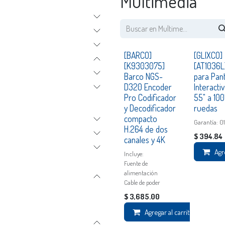
Multimedia
Consultar
[BARCO]
[GLIXCO]
[K9303075]
[AT1036L
Barco NGS-
para Pant
D320 Encoder
Interacti
Pro Codificador
55" a 100
y Decodificador
ruedas
compacto
Garantía: 0
H.264 de dos
$
394.84
canales y 4K
Agr
Incluye:
Fuente de
alimentación
Cable de poder
$
3,685.00
Agregar al carrito