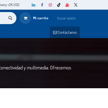
ivery +2K USD
Mi carrito
Iniciar sesión
o
Contá
ctanos​​
 conectividad y multimedia. Ofrecemos