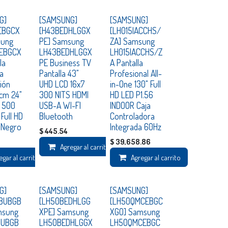
Consultar
Consultar
G]
[SAMSUNG]
[SAMSUNG]
EBGCX
[H43BEDHLGGX
[LH015IACCHS/
sung
PE] Samsung
ZA] Samsung
EBGCX
LH43BEDHLGGX
LH015IACCHS/Z
la
PE Business TV
A Pantalla
ra
Pantalla 43"
Profesional All-
ión
UHD LCD 16x7
in-One 130" Full
 cm 24"
300 NITS HDMI
HD LED P1.56
 500
USB-A WI-FI
INDOOR Caja
 Full HD
Bluetooth
Controladora
0 Negro
Integrada 60Hz
$
445.54
$
39,658.86
Agregar al carrito
egar al carrito
Agregar al carrito
Consultar
Consultar
G]
[SAMSUNG]
[SAMSUNG]
BUBGB
[LH50BEDHLGG
[LH50QMCEBGC
msung
XPE] Samsung
XGO] Samsung
BUBGB
LH50BEDHLGGX
LH50QMCEBGC