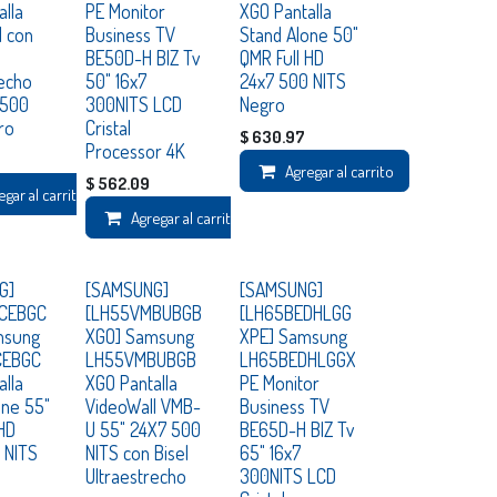
alla
PE Monitor
XGO Pantalla
l con
Business TV
Stand Alone 50"
BE50D-H BIZ Tv
QMR Full HD
recho
50" 16x7
24x7 500 NITS
 500
300NITS LCD
Negro
ro
Cristal
$
630.97
Processor 4K
Agregar al carrito
$
562.09
egar al carrito
Agregar al carrito
Consultar
Consultar
G]
[SAMSUNG]
[SAMSUNG]
CEBGC
[LH55VMBUBGB
[LH65BEDHLGG
msung
XGO] Samsung
XPE] Samsung
CEBGC
LH55VMBUBGB
LH65BEDHLGGX
alla
XGO Pantalla
PE Monitor
one 55"
VideoWall VMB-
Business TV
 HD
U 55" 24X7 500
BE65D-H BIZ Tv
 NITS
NITS con Bisel
65" 16x7
Ultraestrecho
300NITS LCD