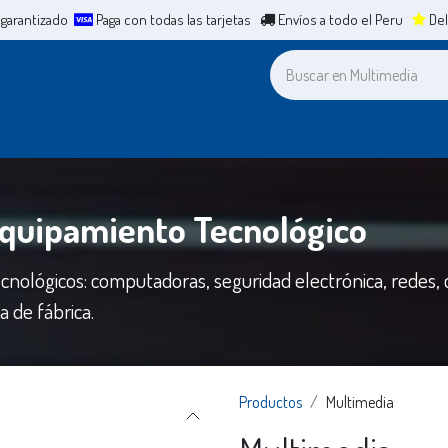
 garantizado
Paga con todas las tarjetas
Envíos a todo el Peru
Del
a
Leasing
ERP
Mesa de Ayuda
Cita
Casos de Éxit
Equipamiento Tecnológico
cnológicos: computadoras, seguridad electrónica, redes,
 de fábrica.
Productos
Multimedia