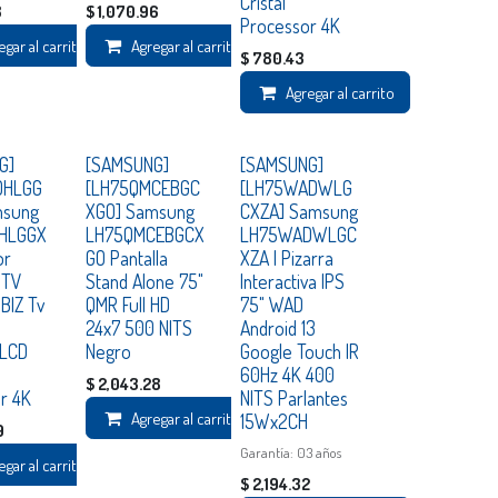
Cristal
8
$
1,070.96
Processor 4K
egar al carrito
Agregar al carrito
$
780.43
Agregar al carrito
Consultar
Consultar
G]
[SAMSUNG]
[SAMSUNG]
DHLGG
[LH75QMCEBGC
[LH75WADWLG
msung
XGO] Samsung
CXZA] Samsung
HLGGX
LH75QMCEBGCX
LH75WADWLGC
or
GO Pantalla
XZA | Pizarra
 TV
Stand Alone 75"
Interactiva IPS
BIZ Tv
QMR Full HD
75" WAD
24x7 500 NITS
Android 13
 LCD
Negro
Google Touch IR
60Hz 4K 400
$
2,043.28
r 4K
NITS Parlantes
Agregar al carrito
15Wx2CH
9
Garantía: 03 años
egar al carrito
$
2,194.32