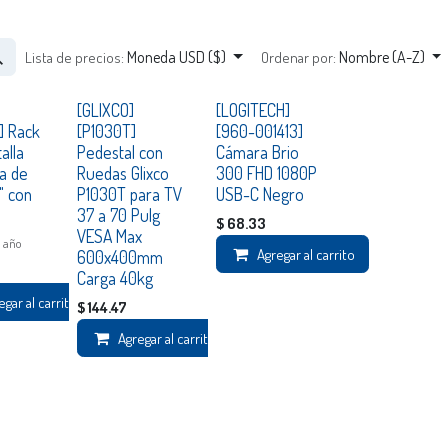
Moneda USD ($)
Nombre (A-Z)
Lista de precios:
Ordenar por:
Consultar
Disponible
[GLIXCO]
[LOGITECH]
] Rack
[P1030T]
[960-001413]
alla
Pedestal con
Cámara Brio
va de
Ruedas Glixco
300 FHD 1080P
" con
P1030T para TV
USB-C Negro
37 a 70 Pulg
$
68.33
VESA Max
1 año
Agregar al carrito
600x400mm
Carga 40kg
egar al carrito
$
144.47
Agregar al carrito