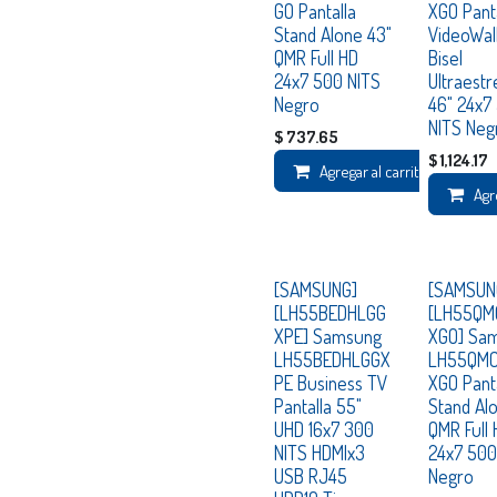
GO Pantalla
XGO Pant
Stand Alone 43"
VideoWal
QMR Full HD
Bisel
24x7 500 NITS
Ultraest
Negro
46" 24x7
NITS Neg
$
737.65
$
1,124.17
Agregar al carrito
Agr
Consultar
Consultar
[SAMSUNG]
[SAMSUN
[LH55BEDHLGG
[LH55QM
XPE] Samsung
XGO] Sa
LH55BEDHLGGX
LH55QM
PE Business TV
XGO Pant
Pantalla 55"
Stand Al
UHD 16x7 300
QMR Full
NITS HDMIx3
24x7 500
USB RJ45
Negro