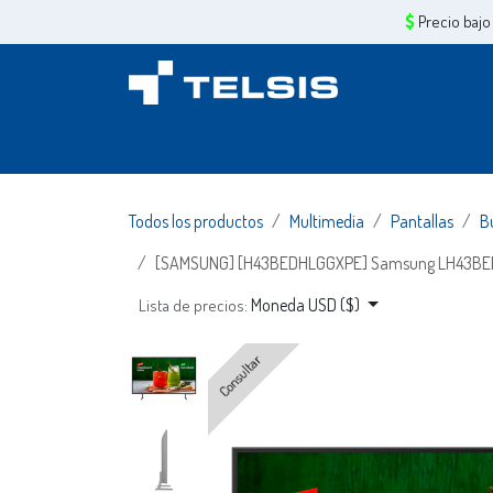
Ir al contenido
Precio bajo
Inicio
Sobre Nosotros
Servicios
Tiend
Todos los productos
Multimedia
Pantallas
B
[SAMSUNG] [H43BEDHLGGXPE] Samsung LH43BEDHLG
Moneda USD ($)
Lista de precios:
Consultar
Consultar