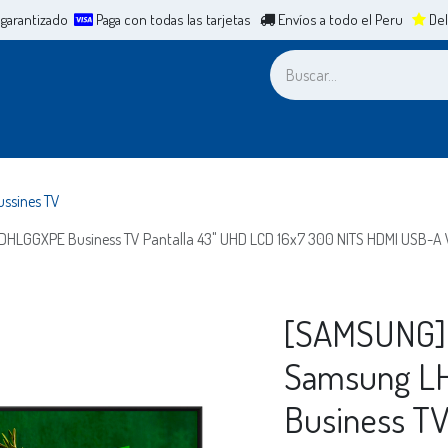
 garantizado
Paga con todas las tarjetas
Envíos a todo el Peru
Del
a
Leasing
ERP
Mesa de Ayuda
Cita
Casos de Éxit
ussines TV
GXPE Business TV Pantalla 43" UHD LCD 16x7 300 NITS HDMI USB-A W
[SAMSUNG]
Samsung L
Business TV