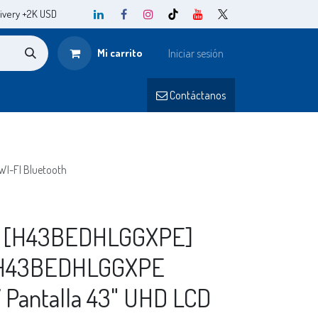
ivery +2K USD
Mi carrito
Iniciar sesión
o
Contá
ctanos​​
I-FI Bluetooth
 [H43BEDHLGGXPE]
H43BEDHLGGXPE
 Pantalla 43" UHD LCD