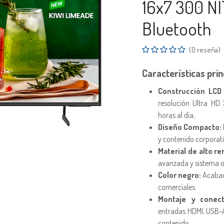
16x7 300 N
Bluetooth
(0 reseña)
Características prin
Construcción LCD
resolución Ultra HD
horas al día,
Diseño Compacto:
y contenido corporati
Material de alto r
avanzada y sistema o
Color negro:
Acabado
comerciales.
Montaje y conecti
entradas HDMI, USB-A
contenido.