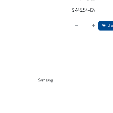
$
445.54
+IGV
Agr
Samsung