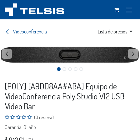
Ir al contenido
Videoconferencia
Lista de precios
[POLY] [A9DD8AA#ABA] Equipo de
VideoConferencia Poly Studio V12 USB
Video Bar
(0 reseña)
Garantía: 01 año
$
942.01