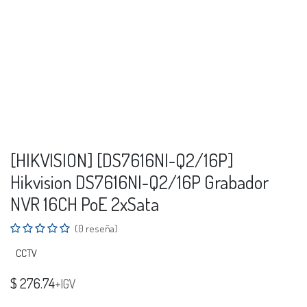
[HIKVISION] [DS7616NI-Q2/16P]
Hikvision DS7616NI-Q2/16P Grabador
NVR 16CH PoE 2xSata
(0 reseña)
CCTV
$
276.74
+IGV