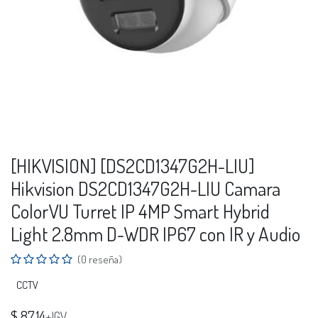
[HIKVISION] [DS2CD1347G2H-LIU]
Hikvision DS2CD1347G2H-LIU Camara
ColorVU Turret IP 4MP Smart Hybrid
Light 2.8mm D-WDR IP67 con IR y Audio
(0 reseña)
CCTV
$
87.14
+IGV