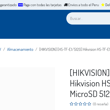
 garantizado
Paga con todas las tarjetas
Envíos a todo el Peru
Del
a
Leasing
ERP
Mesa de Ayuda
Cita
Casos de Éxit
V
Almacenamiento
[HIKVISION] [HS-TF-E1/512G] Hikvision HS-TF-
[HIKVISION]
Hikvision H
MicroSD 51
(0 reseña)