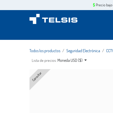
Ir al contenido
Precio bajo
Inicio
Sobre Nosotros
Servicios
Tiend
Todos los productos
Seguridad Electrónica
CCT
Moneda USD ($)
Lista de precios:
Consultar