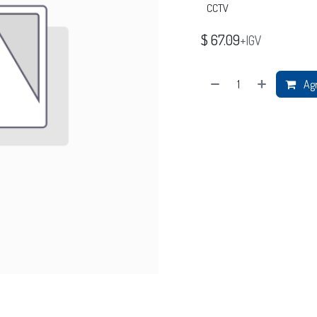
CCTV
$
67.09
+IGV
Agr