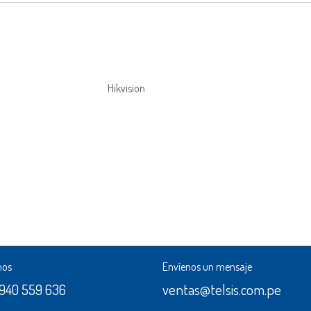
Hikvision
nos
Envíenos un mensaje
 940 559 636
ventas@telsis.com.pe