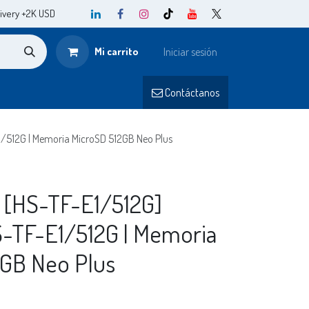
ivery +2K USD
Mi carrito
Iniciar sesión
o
Contá
ctanos​​
E1/512G | Memoria MicroSD 512GB Neo Plus
 [HS-TF-E1/512G]
S-TF-E1/512G | Memoria
2GB Neo Plus