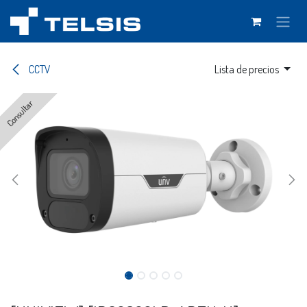
Ir al contenido
CCTV
Lista de precios
Consultar
Consultar