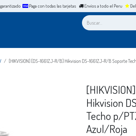
 garantizado
Paga con todas las tarjetas
Envíos a todo el Peru
Del
a
Leasing
ERP
Mesa de Ayuda
Cita
Casos de Éxit
V
[HIKVISION] [DS-1661ZJ-R/B] Hikvision DS-1661ZJ-R/B Soporte Tec
[HIKVISION
Hikvision 
Techo p/PTZ
Azul/Roja