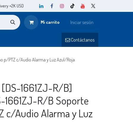
ivery +2K USD
Mi carrito
Iniciar sesión
o
Contá
ctanos​​
ho p/PTZ c/Audio Alarma y Luz Azul/Roja
] [DS-1661ZJ-R/B]
DS-1661ZJ-R/B Soporte
 c/Audio Alarma y Luz