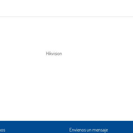
Hikvision
nos
Envíenos un mensaje