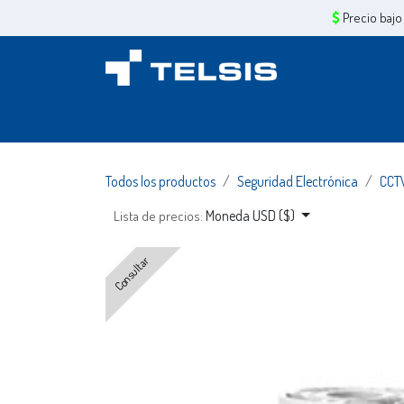
Ir al contenido
Precio bajo
Inicio
Sobre Nosotros
Servicios
Tiend
Todos los productos
Seguridad Electrónica
CCT
Moneda USD ($)
Lista de precios:
Consultar