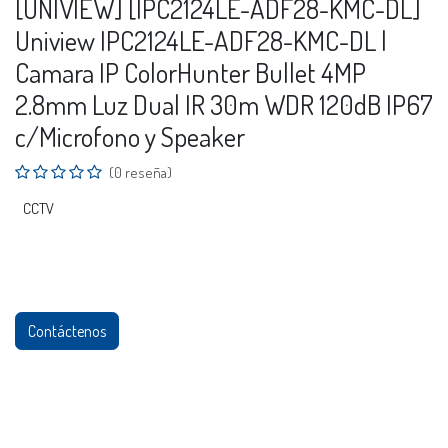
[UNIVIEW] [IPC2124LE-ADF28-KMC-DL]
Uniview IPC2124LE-ADF28-KMC-DL |
Camara IP ColorHunter Bullet 4MP
2.8mm Luz Dual IR 30m WDR 120dB IP67
c/Microfono y Speaker
(0 reseña)
CCTV
Contáctenos