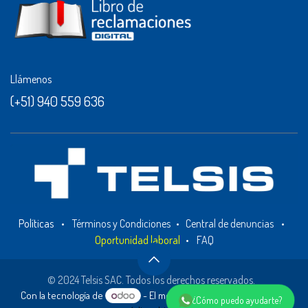
Llámenos
(+51) 940 559 636
Políticas
•
Términos y Condiciones
•
Central de denuncias
•
Oportunidad laboral
•
FAQ
© 2024 Telsis SAC. Todos los derechos reservados.
Con la tecnología de
- El mejor
Comercio electrónico de
¿Cómo puedo ayudarte?