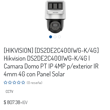
[HIKVISION] [DS2DE2C400IWG-K/4G]
Hikvision DS2DE2C400IWG-K/4G |
Camara Domo PT IP 4MP p/exterior IR
4mm 4G con Panel Solar
(0 reseña)
CCTV
$
807.38
+IGV