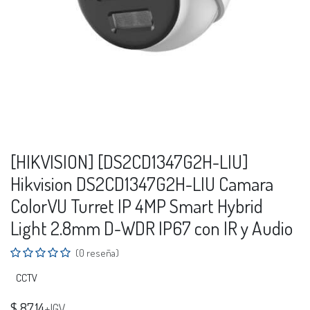
[HIKVISION] [DS2CD1347G2H-LIU]
Hikvision DS2CD1347G2H-LIU Camara
ColorVU Turret IP 4MP Smart Hybrid
Light 2.8mm D-WDR IP67 con IR y Audio
(0 reseña)
CCTV
$
87.14
+IGV