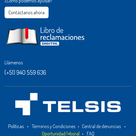
¿Cómo podemos ayudar?
Contáctanos ahora​​
Llámenos
(+51) 940 559 636
Políticas
•
Términos y Condiciones
•
Central de denuncias
•
Oportunidad laboral
•
FAQ