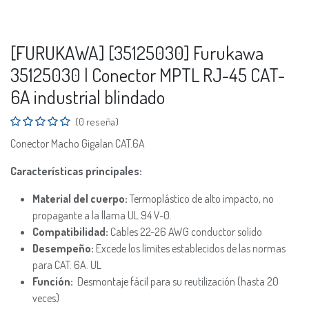
[FURUKAWA] [35125030] Furukawa
35125030 | Conector MPTL RJ-45 CAT-
6A industrial blindado
(0 reseña)
Conector Macho Gigalan CAT.6A
Características principales:
Material del cuerpo:
Termoplástico de alto impacto, no
propagante a la llama UL 94 V-0.
Compatibilidad:
Cables 22-26 AWG conductor solido
Desempeño:
Excede los límites establecidos de las normas
para CAT. 6A. UL
Función:
Desmontaje fácil para su reutilización (hasta 20
veces)