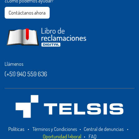
¿Cómo podemos ayudar?
Contáctanos ahora​​
Llámenos
(+51) 940 559 636
Políticas
•
Términos y Condiciones
•
Central de denuncias
•
Oportunidad laboral
•
FAQ