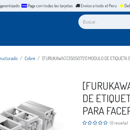
 garantizado
Paga con todas las tarjetas
Envíos a todo el Peru
Del
a
Leasing
ERP
Mesa de Ayuda
Cita
Casos de Éxit
tructurado
Cobre
[FURUKAWA] [35050721] MODULO DE ETIQUETA 
[FURUKAWA
DE ETIQUET
PARA FACE
(0 reseña)