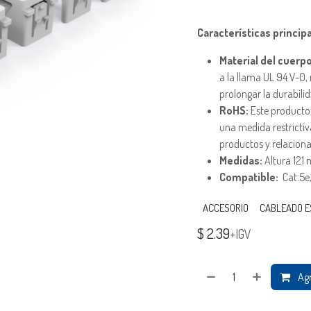
Características principa
Material del cuerp
a la llama UL 94 V-0, 
prolongar la durabili
RoHS:
Este producto
una medida restrictiv
productos y relacion
Medidas:
Altura 12
Compatible:
Cat.5e
ACCESORIO
CABLEADO 
$
2.39
+IGV
Agr