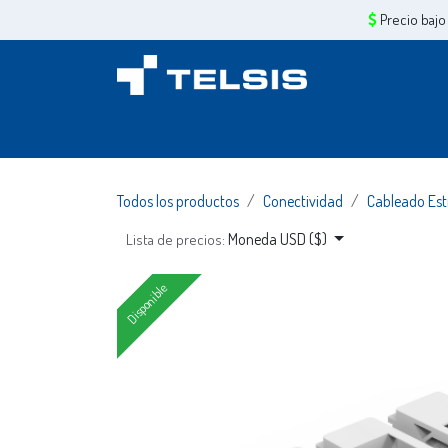
Ir al contenido
Precio bajo
Inicio
Sobre Nosotros
Servicios
Tiend
Todos los productos
Conectividad
Cableado Es
Moneda USD ($)
Lista de precios:
Disponible