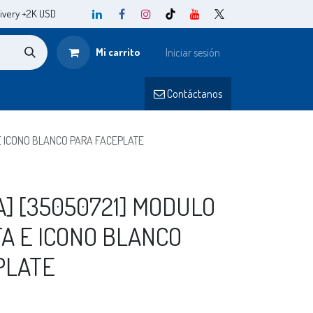
ivery +2K USD
Mi carrito
Iniciar sesión
o
Contá
ctanos​​
E ICONO BLANCO PARA FACEPLATE
] [35050721] MODULO
A E ICONO BLANCO
PLATE