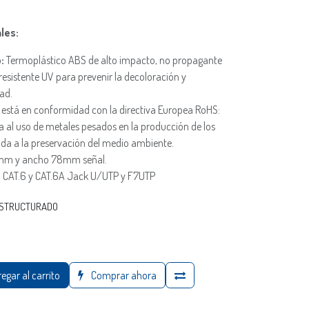
les:
o:
Termoplástico ABS de alto impacto, no propagante
resistente UV para prevenir la decoloración y
dad.
 está en conformidad con la directiva Europea RoHS:
a al uso de metales pesados en la producción de los
ada a la preservación del medio ambiente.
1 mm y ancho 78mm señal.
, CAT.6 y CAT.6A Jack U/UTP y F7UTP
ESTRUCTURADO
egar al carrito
Comprar ahora