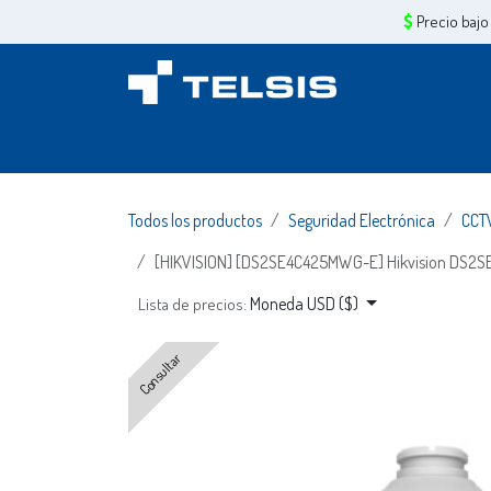
Ir al contenido
Precio bajo
Inicio
Sobre Nosotros
Servicios
Tiend
Todos los productos
Seguridad Electrónica
CCT
[HIKVISION] [DS2SE4C425MWG-E] Hikvision DS2
Moneda USD ($)
Lista de precios:
Consultar