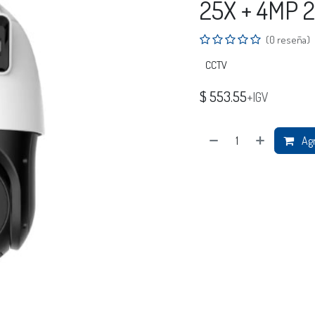
25X + 4MP 
(0 reseña)
CCTV
$
553.55
+IGV
Agr