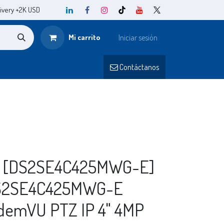
ivery +2K USD
Mi carrito
Iniciar sesión
o
Contá
ctanos​​
] [DS2SE4C425MWG-E]
DS2SE4C425MWG-E
demVU PTZ IP 4" 4MP