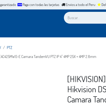
 garantizado
Paga con todas las tarjetas
Envíos a todo el Peru
Del
a
Leasing
ERP
Mesa de Ayuda
Cita
Casos de Éxit
V
PTZ
SE4C425MWG-E Camara TandemVU PTZ IP 4" 4MP 25X + 4MP 2.8mm
[HIKVISION
Hikvision 
Camara Tan