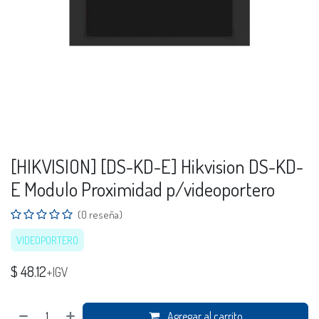
[HIKVISION] [DS-KD-E] Hikvision DS-KD-
E Modulo Proximidad p/videoportero
(0 reseña)
VIDEOPORTERO
$
48.12
+IGV
Agregar al carrito