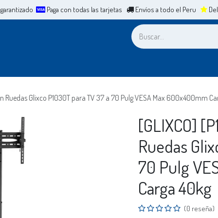
 garantizado
Paga con todas las tarjetas
Envíos a todo el Peru
Del
a
Leasing
ERP
Mesa de Ayuda
Cita
Casos de Éxit
con Ruedas Glixco P1030T para TV 37 a 70 Pulg VESA Max 600x400mm Ca
[GLIXCO] [P
Ruedas Glix
70 Pulg V
Carga 40kg
(0 reseña)