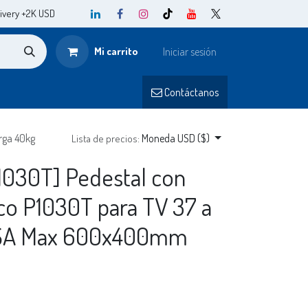
ivery +2K USD
Mi carrito
Iniciar sesión
o
Contá
ctanos​​
rga 40kg
Moneda USD ($)
Lista de precios:
1030T] Pedestal con
co P1030T para TV 37 a
ESA Max 600x400mm