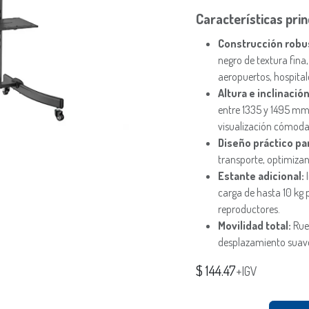
Características prin
Construcción robu
negro de textura fina,
aeropuertos, hospital
Altura e inclinació
entre 1335 y 1495 mm 
visualización cómoda
Diseño práctico pa
transporte, optimizan
Estante adicional:
I
carga de hasta 10 kg 
reproductores.
Movilidad total:
Rued
desplazamiento suave
$
144.47
+IGV