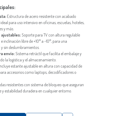
cipales:
sta:
Estructura de acero resistente con acabado
 ideal para uso intensivo en oficinas, escuelas, hoteles,
es y más.
n ajustables:
Soporte para TV con altura regulable
e inclinación libre de +10° a -10°, para una
 y sin deslumbramientos.
ra envío:
Sistema retráctil que facilita el embalaje y
do la logística y el almacenamiento.
ncluye estante ajustable en altura con capacidad de
para accesorios como laptops, decodificadores o
as resistentes con sistema de bloqueo que aseguran
 y estabilidad duradera en cualquier entorno.