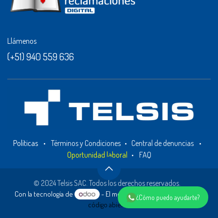
Llámenos
(+51) 940 559 636
Políticas
•
Términos y Condiciones
•
Central de denuncias
•
Oportunidad laboral
•
FAQ
© 2024 Telsis SAC. Todos los derechos reservados.
Con la tecnología de
- El mejor
Comercio electrónico de
¿Cómo puedo ayudarte?
código abierto